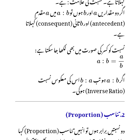
کہلاتا ہے۔ نسبت کی علامت
اگر دو مقداریں
اور
ہوں تو
میں
مقدم
(antecedent) اور
ثانی (consequent) کہلاتا
ہے۔
نسبت کو کسر کی صورت میں بھی لکھا جا سکتا ہے:
اگر
ہو تب
اس کی معکوس نسبت
(Inverse Ratio) ہوگی۔
2. تناسب (Proportion)
دو نسبتیں برابر ہوں تو انہیں تناسب (Proportion) کہا