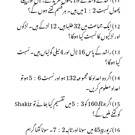
پھول نسبت
میں ہیں۔ ہر قسم کتنے ہوں گے؟
12) ایک جماعت میں
طلبا ہیں،
لڑکے ہیں۔ لڑکوں
اور لڑکیوں کا نسبت کیا ہوگا؟
13) راشد کے پاس
لال اور
نیلی گولیاں ہیں۔ نسبت
کیا ہوگا؟
14) اگر دو اعداد کا مجموعہ
ہو اور نسبت
ہو تو
اعداد معلوم کریں۔
15) اگر
کو
میں تقسیم کیا جائے تو Shakir
کو کتنے ملیں گے؟
16) زیور
میں سونا اور تانبہ
۔ سونا کتنا گرام