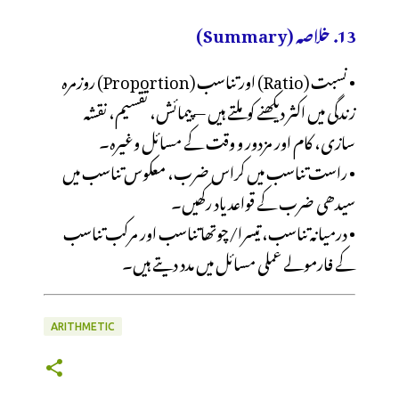
13. خلاصہ (Summary)
• نسبت (Ratio) اور تناسب (Proportion) روزمرہ
زندگی میں اکثر دیکھنے کو ملتے ہیں — پیمائش، تقسیم، نقشہ
• راست تناسب میں کراس ضرب، معکوس تناسب میں
• درمیانہ تناسب، تیسرا/چوتھا تناسب اور مرکب تناسب
کے فارمولے عملی مسائل میں مدد دیتے ہیں۔
ARITHMETIC