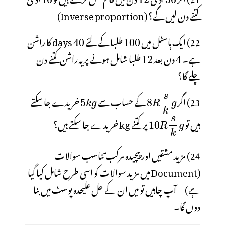
کتنے دن لیں گے؟ (Inverse proportion)
22) ایک ہاسٹل میں
طلبا کے لئے
days کا راشن
ہے۔
دن بعد
طلبا شامل ہونے پر یہ راشن کتنے دن
چلے گا؟
23) اگر
کے حساب سے
خریدے جا سکتے
ہیں تو
پر کتنے kg خریدے جا سکتے ہیں؟
24) مزید مشقیں اور پیچیدہ مرکب تناسب سوالات
(Document میں مزید سوالات کو اسی طرح شامل کیا گیا
ہے) — آپ چاہیں تو میں ان کے حل علیحدہ پوسٹ میں بنا
دوں گا۔