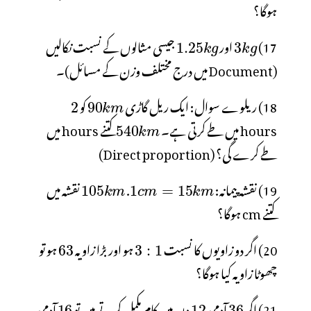
ہوگا؟
17)
اور
جیسی مثالوں کے نسبت نکالیں
(Document میں درج مختلف وزن کے مسائل)۔
18) ریلوے سوال: ایک ریل گاڑی
کو
hours میں طے کرتی ہے۔
کتنے hours میں
طے کرے گی؟ (Direct proportion)
19) نقشہ پیمانہ:
.
نقشہ میں
کتنے cm ہوگا؟
20) اگر دو زاویوں کا نسبت
ہو اور بڑا زاویہ
ہو تو
چھوٹا زاویہ کیا ہوگا؟
21) اگر
آدمی
دن میں کام مکمل کرتے ہیں تو
آدمی