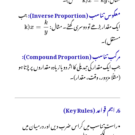
معکوس تناسب (Inverse Proportion):
جب
ایک مقدار بڑھے تو دوسری گھٹے۔ مثال:
(k
مستقل)۔
مرکب تناسب (Compound Proportion):
جب ایک مقدار کی تبدیلی کا اثر دو یا زیادہ مقداروں پر پڑتا ہو
6. اہم قواعد (Key Rules)
• راست تناسب میں کراس ضرب دیں اور درمیان میں