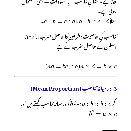
جاتا ہے۔ نشانِ تناسب
یا مساوات
بھی استعمال
مثلاً
یا
۔
تناسب کی خاصیت: طرفین کا حاصلِ ضرب برابر ہوتا
وسطین کے حاصل ضرب کے ہے
)
(i.e.,
3. درمیانہ تناسب (Mean Proportion)
اگر
ہو تو
کو درمیانہ تناسب کہتے ہیں اور