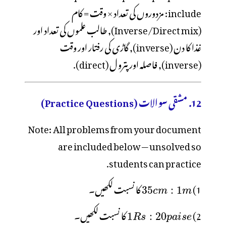
include: مزدوروں کی تعداد × وقت = کام
(Inverse/Direct mix), طالب علموں کی تعداد اور
غذا کا دن (inverse), گاڑی کی رفتار اور وقت
(inverse), فاصلہ اور پترو ل (direct).
12. مشقی سوالات (Practice Questions)
Note: All problems from your document
are included below — unsolved so
students can practice.
1)
کا نسبت لکھیں۔
2)
کا نسبت لکھیں۔