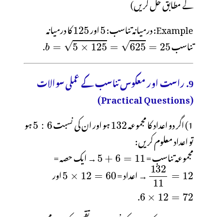
کے مطابق حل کریں)
Example: درمیانہ تناسب:
اور
کا درمیانہ
تناسب
.
9. راست اور معکوس تناسب کے عملی سوالات
(Practical Questions)
1) اگر دو اعداد کا مجموعہ
ہو اور ان کی نسبت
ہو
مجموعہ تناسب =
→ ایک حصہ =
→ اعداد =
اور
.