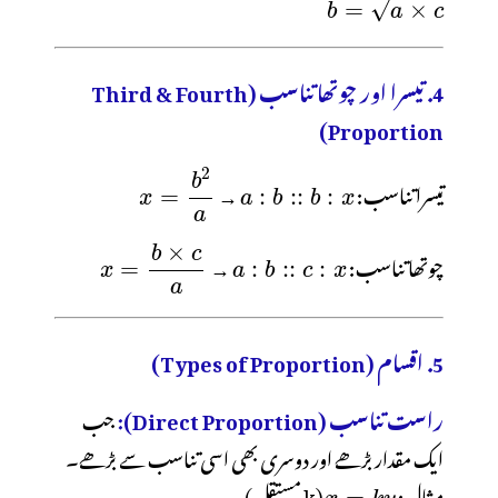
4. تیسرا اور چوتھا تناسب (Third & Fourth
Proportion)
تیسرا تناسب:
→
چوتھا تناسب:
→
5. اقسام (Types of Proportion)
راست تناسب (Direct Proportion):
جب
ایک مقدار بڑھے اور دوسری بھی اسی تناسب سے بڑھے۔
مثال:
(k مستقل)۔