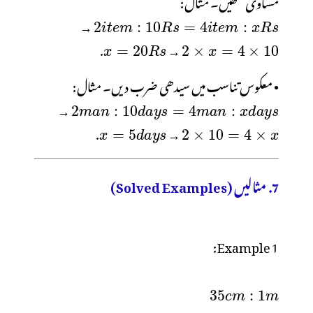
مساوی لکھیں۔ مثال:
→
.
→
• معکوس تناسب میں سیدھی ضرب دیں۔ مثال:
→
.
→
7. مثالیں (Solved Examples)
Example 1: