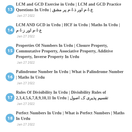
LCM and GCD Exercise in Urdu | LCM and GCD Practice
Questions In Urdu | ع-ا-م اور ذ-ا-م پر مشق
Jan 27 2022
LCM AND GCD in Urdu | HCF in Urdu | Maths In Urdu |
ع-ا-م اور ز-ا-م
Jan 27 2022
Properties Of Numbers In Urdu | Closure Property,
Commutative Property, Associative Property, Additive
Property, Inverse Property In Urdu
Jan 27 2022
Palindrome Number In Urdu | What is Palindrome Number
| Maths In Urdu
Jan 27 2022
Rules Of Divisibility In Urdu | Divisibility Rules of
2,3,4,5,6,7,8,9,10,11 In Urdu | تقسیم پذیری کے اصول
Jan 27 2022
Perfect Numbers In Urdu | What is Perfect Numbers | Maths
In Urdu
Jan 27 2022