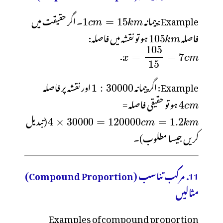
Example: پیمانہ
۔ اگر حقیقت میں
فاصلہ
ہو تو نقشہ میں فاصلہ:
.
Example: اگر پیمانہ
اور نقشہ پر فاصلہ
ہو تو حقیقی فاصلہ =
(تبدیل
کریں جیسا مطلوب)۔
11. مرکب تناسب (Compound Proportion)
مثالیں
Examples of compound proportion