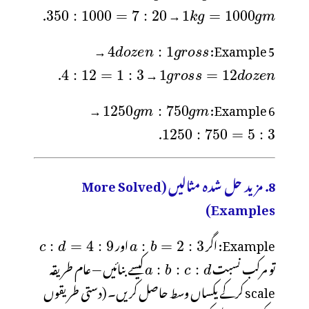
.
→
→
Example 5:
.
→
→
Example 6:
.
8. مزید حل شدہ مثالیں (More Solved
Examples)
Example: اگر
اور
تو مرکب نسبت
کیسے بنائیں — عام طریقہ
scale کرکے یکساں وسط حاصل کریں۔ (دستی طریقوں