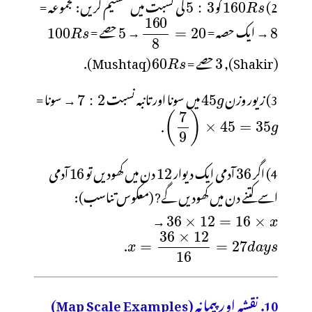
2)
کو
کی نسبت میں تقسیم کریں: مجموعہ =
→ ایک حصہ =
→
حصے =
(Shakir),
حصے =
(Mushtaq).
3) زیور وزن
میں سونا اور تانبہ نسبت
→ سونا =
.
4) اگر
آدمی ایک دیوار
دن میں کھودیں تو
آدمی
اسے کتنے دن میں کھودیں گے? (معکوس تناسب):
→
.
10. نقشہ اور پیمانہ (Map Scale Examples)